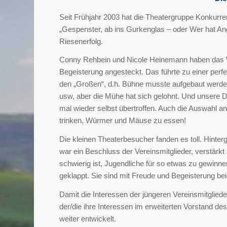
Seit Frühjahr 2003 hat die Theatergruppe Konkur
„Gespenster, ab ins Gurkenglas – oder Wer hat An
Riesenerfolg.
Conny Rehbein und Nicole Heinemann haben das Wu
Begeisterung angesteckt. Das führte zu einer perf
den „Großen“, d.h. Bühne musste aufgebaut werd
usw, aber die Mühe hat sich gelohnt. Und unsere 
mal wieder selbst übertroffen. Auch die Auswahl a
trinken, Würmer und Mäuse zu essen!
Die kleinen Theaterbesucher fanden es toll. Hinte
war ein Beschluss der Vereinsmitglieder, verstärk
schwierig ist, Jugendliche für so etwas zu gewinn
geklappt. Sie sind mit Freude und Begeisterung bei
Damit die Interessen der jüngeren Vereinsmitgliede
der/die ihre Interessen im erweiterten Vorstand des
weiter entwickelt.