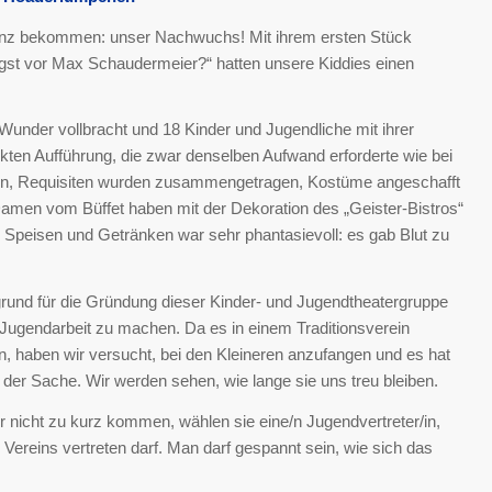
renz bekommen: unser Nachwuchs! Mit ihrem ersten Stück
gst vor Max Schaudermeier?“ hatten unsere Kiddies einen
nder vollbracht und 18 Kinder und Jugendliche mit ihrer
ekten Aufführung, die zwar denselben Aufwand erforderte wie bei
en, Requisiten wurden zusammengetragen, Kostüme angeschafft
Damen vom Büffet haben mit der Dekoration des „Geister-Bistros“
n Speisen und Getränken war sehr phantasievoll: es gab Blut zu
rgrund für die Gründung dieser Kinder- und Jugendtheatergruppe
t Jugendarbeit zu machen. Da es in einem Traditionsverein
en, haben wir versucht, bei den Kleineren anzufangen und es hat
 der Sache. Wir werden sehen, wie lange sie uns treu bleiben.
r nicht zu kurz kommen, wählen sie eine/n Jugendvertreter/in,
 Vereins vertreten darf. Man darf gespannt sein, wie sich das