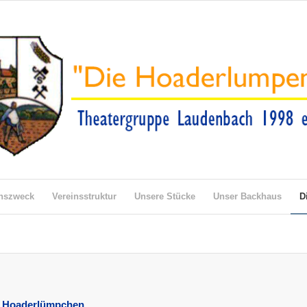
inszweck
Vereinsstruktur
Unsere Stücke
Unser Backhaus
D
e Hoaderlümpchen